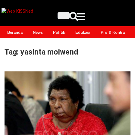
Beranda
News
Politik
Edukasi
Pro & Kontra
Tag:
yasinta moiwend