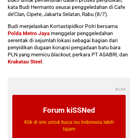
bukti untuk pemenuhan dalam proses penyidikan,”
kata Budi Hermanto seusai penggeledahan di Cafe
de’Clan, Cipete, Jakarta Selatan, Rabu (8/7).
Budi menjelaskan Kortastipidkor Polri bersama
Polda Metro Jaya
menggelar penggeledahan
serentak di sejumlah lokasi sebagai bagian dari
penyidikan dugaan korupsi pengadaan batu bara
PLN yang memicu
blackout
, perkara PT ASABRI, dan
Krakatau Steel
.
IKLAN
Forum kiSSNed
Klik di sini untuk baca isu Indonesia lebih
tajam