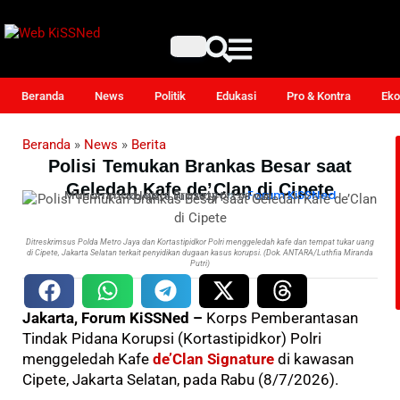
Beranda
News
Politik
Edukasi
Pro & Kontra
Eko
Beranda
»
News
»
Berita
Polisi Temukan Brankas Besar saat
Geledah Kafe de’Clan di Cipete
Muhammad Iqbal Prasetyo
–
Forum KiSSNed
Kamis, 9 Juli 2026 | 13:08 WIB
Ditreskrimsus Polda Metro Jaya dan Kortastipidkor Polri menggeledah kafe dan tempat tukar uang
di Cipete, Jakarta Selatan terkait penyidikan dugaan kasus korupsi. (Dok. ANTARA/Luthfia Miranda
Putri)
Jakarta, Forum KiSSNed –
Korps Pemberantasan
Tindak Pidana Korupsi (Kortastipidkor) Polri
menggeledah Kafe
de’Clan Signature
di kawasan
Cipete, Jakarta Selatan, pada Rabu (8/7/2026).