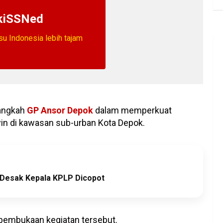
kiSSNed
isu Indonesia lebih tajam
langkah
GP Ansor Depok
dalam memperkuat
in di kawasan sub-urban Kota Depok.
 Desak Kepala KPLP Dicopot
pembukaan kegiatan tersebut.