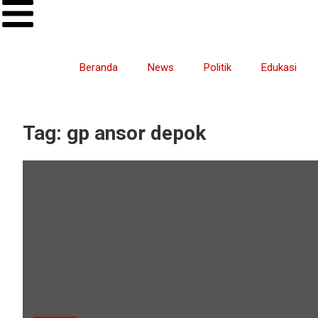
Beranda
News
Politik
Edukasi
Tag:
gp ansor depok