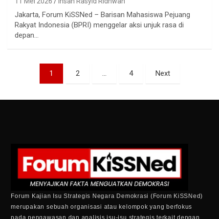
11 Mei 2026
Ihsan Rasyid Ridhwan
Jakarta, Forum KiSSNed – Barisan Mahasiswa Pejuang
Rakyat Indonesia (BPRI) menggelar aksi unjuk rasa di
depan…
1
2
…
4
Next
Forum Kajian Isu Strategis Negara Demokrasi (Forum KiSSNed)
merupakan sebuah organisasi atau kelompok yang berfokus
pada pengawasan dan analisis isu-isu strategis terkait dengan