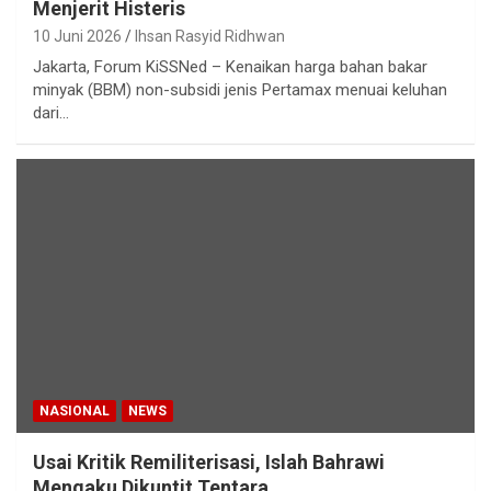
Menjerit Histeris
10 Juni 2026
Ihsan Rasyid Ridhwan
Jakarta, Forum KiSSNed – Kenaikan harga bahan bakar
minyak (BBM) non-subsidi jenis Pertamax menuai keluhan
dari…
NASIONAL
NEWS
Usai Kritik Remiliterisasi, Islah Bahrawi
Mengaku Dikuntit Tentara