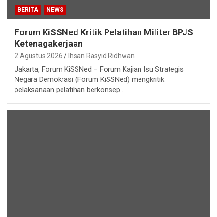
BERITA
NEWS
Forum KiSSNed Kritik Pelatihan Militer BPJS
Ketenagakerjaan
2 Agustus 2026
Ihsan Rasyid Ridhwan
Jakarta, Forum KiSSNed – Forum Kajian Isu Strategis
Negara Demokrasi (Forum KiSSNed) mengkritik
pelaksanaan pelatihan berkonsep…