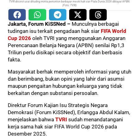
TVRI disorot usai dituding minta penonton berbayar meski hak siar Piala Dunia 2026 dibiayai APBN.
(Foto: TVRI)
Jakarta, Forum KiSSNed –
Munculnya berbagai
tudingan isu terkait pengadaan hak siar
FIFA World
Cup 2026
oleh TVRI yang menggunakan Anggaran
Perencanaan Belanja Negara (APBN) senilai Rp1,3
Triliun perlu disikapi secara objektif dan berbasis
fakta.
Masyarakat berhak memperoleh informasi yang utuh
dan berimbang, bukan opini yang lahir dari asumsi
maupun pengaitan hubungan keluarga yang tidak
berkaitan dengan substansi persoalan.
Direktur Forum Kajian Isu Strategis Negara
Demokrasi (Forum KiSSNed), Erlangga Abdul Kalam,
menjelaskan bahwa
TVRI
sudah menandatangani
kerja sama hak siar FIFA World Cup 2026 pada
Desember 2025.