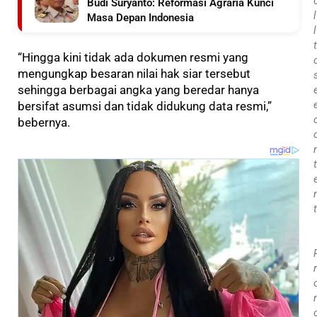
Budi Suryanto: Reformasi Agraria Kunci
l
Masa Depan Indonesia
l
t
“Hingga kini tidak ada dokumen resmi yang
mengungkap besaran nilai hak siar tersebut
sehingga berbagai angka yang beredar hanya
bersifat asumsi dan tidak didukung data resmi,”
bebernya.
t
t
r