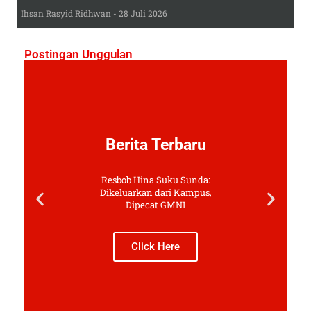
Ihsan Rasyid Ridhwan
28 Juli 2026
Postingan Unggulan
Berita Terbaru
Resbob Hina Suku Sunda:
Dikeluarkan dari Kampus,
Dipecat GMNI
Click Here