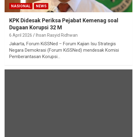
NASIONAL
NEWS
KPK Didesak Periksa Pejabat Kemenag soal
Dugaan Korupsi 32 M
6 April 2026
Ihsan Rasyid Ridhwan
Jakarta, Forum KiSSNed – Forum Kajian Isu Strategis
Negara Demokrasi (Forum KiSSNed) mendesak Komisi
Pemberantasan Korupsi…