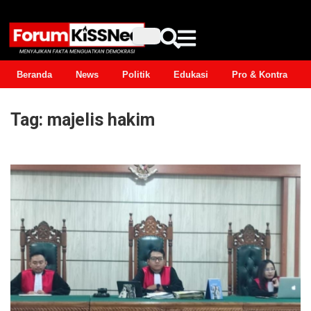
Beranda
News
Politik
Edukasi
Pro & Kontra
Tag:
majelis hakim