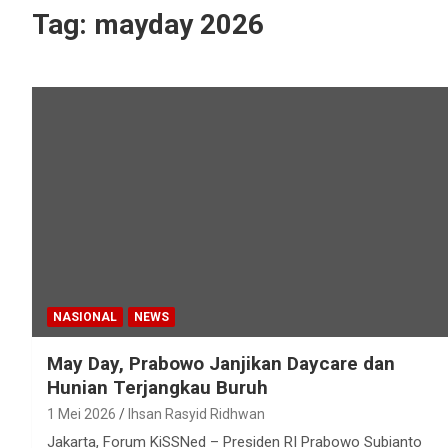
Tag:
mayday 2026
NASIONAL
NEWS
May Day, Prabowo Janjikan Daycare dan
Hunian Terjangkau Buruh
1 Mei 2026
Ihsan Rasyid Ridhwan
Jakarta, Forum KiSSNed – Presiden RI Prabowo Subianto