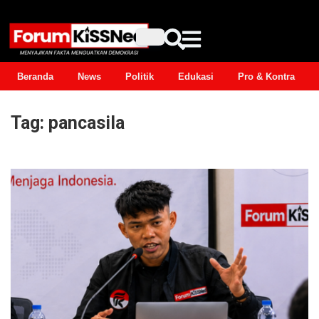
Beranda
News
Politik
Edukasi
Pro & Kontra
Tag:
pancasila