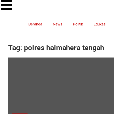
Beranda
News
Politik
Edukasi
Tag:
polres halmahera tengah