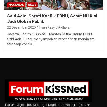
NASIONAL
NEWS
Said Aqiel Soroti Konflik PBNU, Sebut NU Kini
Jadi Olokan Publik
22 Desember 2025
Ihsan Rasyid Ridhwan
Jakarta, Forum KiSSNed – Mantan Ketua Umum PBNU,
Said Aqiel Siradj, menyampaikan keprihatinan mendalam
terhadap konflik…
Forum Kajian Isu Strategis Negara Demokrasi (Forum