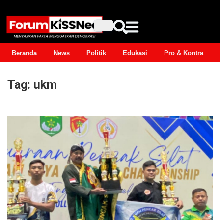
Beranda
News
Politik
Edukasi
Pro & Kontra
Tag:
ukm