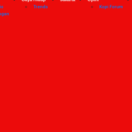
is
Trends
Kopi Forum
ngan