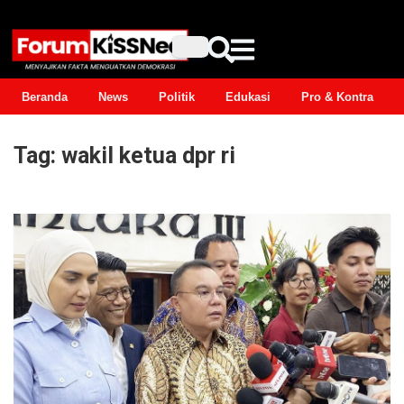
Beranda
News
Politik
Edukasi
Pro & Kontra
Tag:
wakil ketua dpr ri