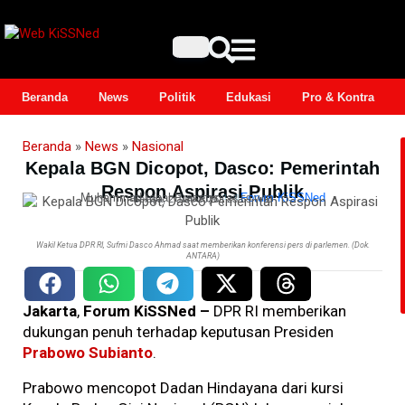
Beranda
News
Politik
Edukasi
Pro & Kontra
Beranda
»
News
»
Nasional
Kepala BGN Dicopot, Dasco: Pemerintah
Respon Aspirasi Publik
Muhammad Iqbal Prasetyo
–
Forum KiSSNed
Selasa, 2 Juni 2026 | 23:59 WIB
Wakil Ketua DPR RI, Sufmi Dasco Ahmad saat memberikan konferensi pers di parlemen. (Dok.
ANTARA)
Jakarta
,
Forum KiSSNed –
DPR RI memberikan
dukungan penuh terhadap keputusan Presiden
Prabowo Subianto
.
Prabowo mencopot Dadan Hindayana dari kursi