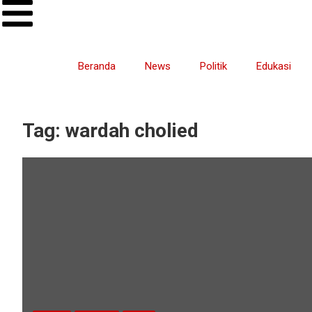
Beranda
News
Politik
Edukasi
Tag:
wardah cholied