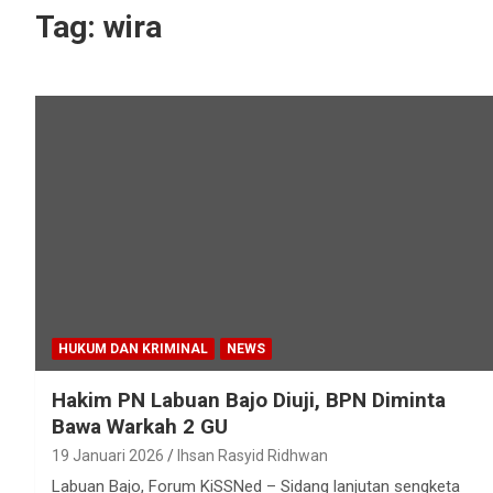
Tag:
wira
HUKUM DAN KRIMINAL
NEWS
Hakim PN Labuan Bajo Diuji, BPN Diminta
Bawa Warkah 2 GU
19 Januari 2026
Ihsan Rasyid Ridhwan
Labuan Bajo, Forum KiSSNed – Sidang lanjutan sengketa