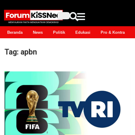
Beranda
News
Politik
Edukasi
Pro & Kontra
Tag:
apbn