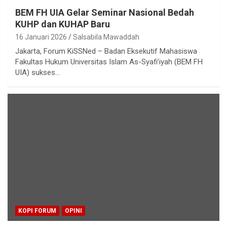
BEM FH UIA Gelar Seminar Nasional Bedah
KUHP dan KUHAP Baru
16 Januari 2026
Salsabila Mawaddah
Jakarta, Forum KiSSNed – Badan Eksekutif Mahasiswa
Fakultas Hukum Universitas Islam As-Syafi’iyah (BEM FH
UIA) sukses…
KOPI FORUM
OPINI