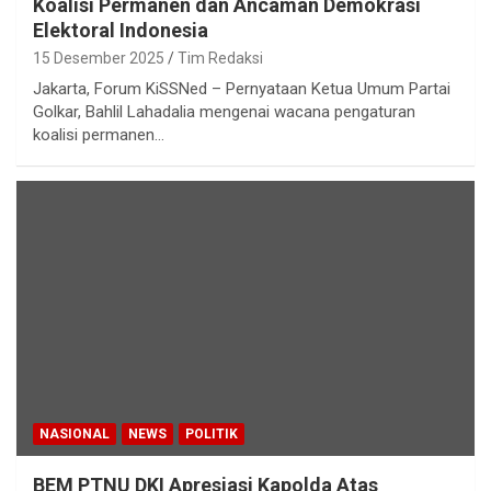
Koalisi Permanen dan Ancaman Demokrasi
Elektoral Indonesia
15 Desember 2025
Tim Redaksi
Jakarta, Forum KiSSNed – Pernyataan Ketua Umum Partai
Golkar, Bahlil Lahadalia mengenai wacana pengaturan
koalisi permanen…
NASIONAL
NEWS
POLITIK
BEM PTNU DKI Apresiasi Kapolda Atas