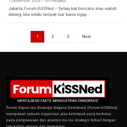
7 Desember 2025
Tim Redaksi
Jakarta, Forum KiSSNed – Setiap kali bencana atau wabah
datang, kita selalu tampak luar biasa sigap.…
1
2
3
Next
Forum Kajian Isu Strategis Negara Demokrasi (Forum KiSSNed)
merupakan sebuah organisasi atau kelompok yang berfokus
pada pengawasan dan analisis isu-isu strategis terkait dengan
tata kelola negara dan demokrasi.