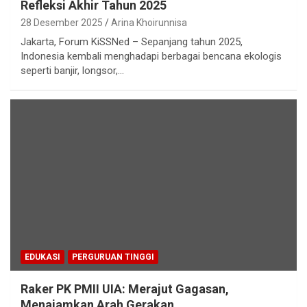
Refleksi Akhir Tahun 2025
28 Desember 2025
Arina Khoirunnisa
Jakarta, Forum KiSSNed – Sepanjang tahun 2025,
Indonesia kembali menghadapi berbagai bencana ekologis
seperti banjir, longsor,…
EDUKASI
PERGURUAN TINGGI
Raker PK PMII UIA: Merajut Gagasan,
Menajamkan Arah Gerakan