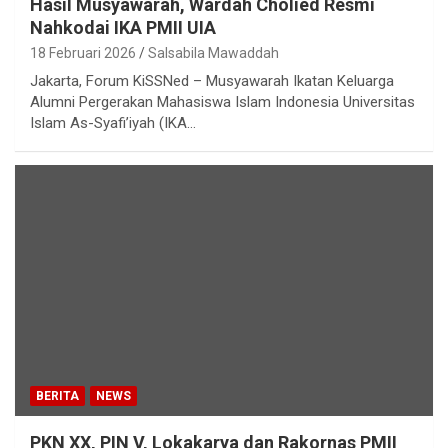
Hasil Musyawarah, Wardah Cholied Resmi
Nahkodai IKA PMII UIA
18 Februari 2026
Salsabila Mawaddah
Jakarta, Forum KiSSNed – Musyawarah Ikatan Keluarga
Alumni Pergerakan Mahasiswa Islam Indonesia Universitas
Islam As-Syafi’iyah (IKA…
BERITA
NEWS
PKN XX, PIN V, Lokakarya dan Rakornas PMII