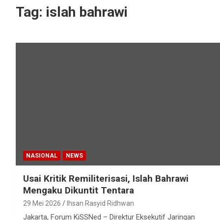
Tag:
islah bahrawi
NASIONAL
NEWS
Usai Kritik Remiliterisasi, Islah Bahrawi
Mengaku Dikuntit Tentara
29 Mei 2026
Ihsan Rasyid Ridhwan
Jakarta, Forum KiSSNed – Direktur Eksekutif Jaringan