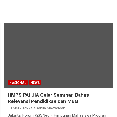
NASIONAL
NEWS
HMPS PAI UIA Gelar Seminar, Bahas
Relevansi Pendidikan dan MBG
13 Mei 2026
Salsabila Mawaddah
Jakarta, Forum KiSSNed – Himpunan Mahasiswa Program