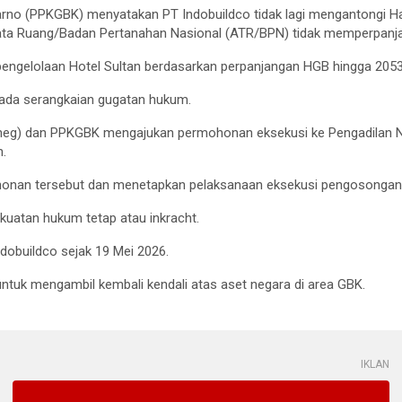
arno (PPKGBK) menyatakan PT Indobuildco tidak lagi mengantongi
 Tata Ruang/Badan Pertanahan Nasional (ATR/BPN) tidak memperpanja
s pengelolaan Hotel Sultan berdasarkan perpanjangan HGB hingga 2053
pada serangkaian gugatan hukum.
tneg) dan PPKGBK mengajukan permohonan eksekusi ke Pengadilan Ne
.
onan tersebut dan menetapkan pelaksanaan eksekusi pengosongan 
ekuatan hukum tetap atau inkracht.
dobuildco sejak 19 Mei 2026.
uk mengambil kembali kendali atas aset negara di area GBK.
IKLAN