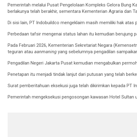
Pemerintah melalui Pusat Pengelolaan Kompleks Gelora Bung K
berlakunya telah berakhir, sementara Kementerian Agraria dan
Di sisi lain, PT Indobuildco mengeklaim masih memiliki hak ata
Perbedaan tafsir mengenai status lahan itu kemudian berujung 
Pada Februari 2026, Kementerian Sekretariat Negara (Kemense
teguran atau
aanmaning
yang sebelumnya pengadilan sampaikan
Pengadilan Negeri Jakarta Pusat kemudian mengabulkan permoh
Penetapan itu menjadi tindak lanjut dari putusan yang telah berk
Surat pemberitahuan eksekusi juga telah dikirimkan kepada PT In
Pemerintah mengeksekusi pengosongan kawasan Hotel Sultan unt