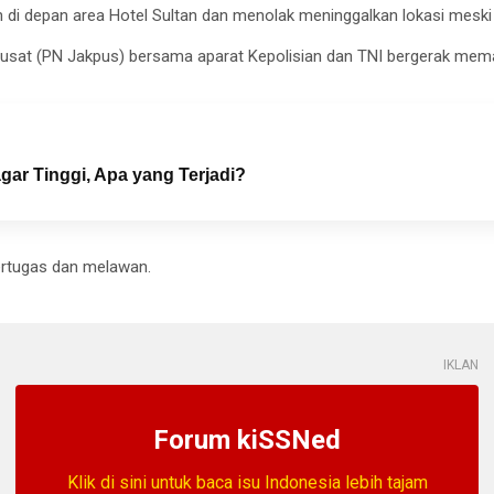
i depan area Hotel Sultan dan menolak meninggalkan lokasi meski a
Pusat (PN Jakpus) bersama aparat Kepolisian dan TNI bergerak mem
ar Tinggi, Apa yang Terjadi?
rtugas dan melawan.
IKLAN
Forum kiSSNed
Klik di sini untuk baca isu Indonesia lebih tajam