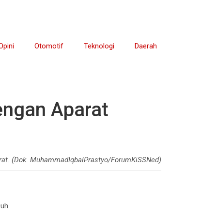
Opini
Otomotif
Teknologi
Daerah
engan Aparat
aparat. (Dok. MuhammadIqbalPrastyo/ForumKiSSNed)
uh.