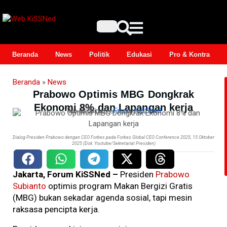
Beranda
News
Politik
Edukasi
Pro & Kontra
Beranda
»
News
Prabowo Optimis MBG Dongkrak
Ekonomi 8% dan Lapangan kerja
Tim Redaksi
–
Forum KiSSNed
Kamis, 16 Oktober 2025 | 14:02 WIB
Dialog Presiden Prabowo dengan CEO Forbes pada Forbes Global CEO Conference 2025, 15 Oktober
2025 (Dok. Youtube/Sekretariat Presiden)
Jakarta, Forum KiSSNed –
Presiden
Prabowo
Subianto
optimis program Makan Bergizi Gratis
(MBG) bukan sekadar agenda sosial, tapi mesin
raksasa pencipta kerja.